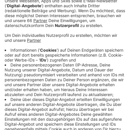
Hans-Böckler-Platz, ist ab sofort wieder
freigegeben. Die Stadt hat den beschädigten
Holzbelag repariert und die Absperrungen Anfang
der Woche entfernt.
Veröffentlicht:
Dienstag, 10.02.2026 15:37
Anzeige
Reparatur abgeschlossen, Austausch geplant
Anzeige
Die Brücke war zuvor aus Sicherheitsgründen gesperrt,
weil der Belag durch das Wetter gelitten hatte. Um
künftige Sperrungen zu verhindern, plant die Stadt
einen vollständigen Austausch des Holzbelags in den