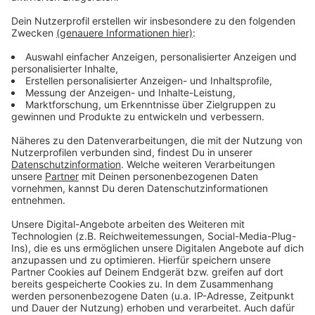
Anzeige
Wir berichteten zum Start der Planungen im April
Infos der Stadt Düsseldorf
Hier gehts zur Online-Beteiligung
Hier gehts zur Online-Anmeldung zum Auftakt-
Workshop am 17.09.
(oder Tel. 0211-8993515)
Anzeige
Anzeige