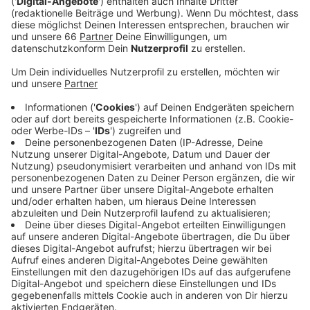
Zu wenig Zebrastreifen, zu wenig hindernisfreie Wege
und zu wenig Platz! Unter anderem diese Probleme
bemängeln viele Fußgänger in Düsseldorf. Deswegen
bringt die Stadt jetzt Verkehrsexperten und Bürger
zusammen. Über ein Online-Formular können wir alle
noch bis Sonntag Anregungen zur Verbesserung
geben. Offiziell starten die Fußverkehr-Checks dann
am 17. September (2020) mit einem Workshop. Für
den kann man sich auch schon anmelden. Anfang
November möchte die Stadt Düsseldorf dann
mögliche Verbesserungsansätze für Fußgänger
präsentieren.
Anzeige
Mehr Infos zu dem Thema