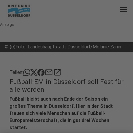
menu
Anzeige
©
(c)Foto: Landeshauptstadt Düsseldorf/Melanie Zanin
mail
open_in_new
Teilen:
Fußball-EM in Düsseldorf soll Fest für
alle werden
Fußball bleibt auch nach Ende der Saison ein
großes Thema in Düsseldorf. Hier in der Stadt
freuen sich viele Menschen auf die Fußball-
Europameisterschaft, die in gut drei Wochen
startet.