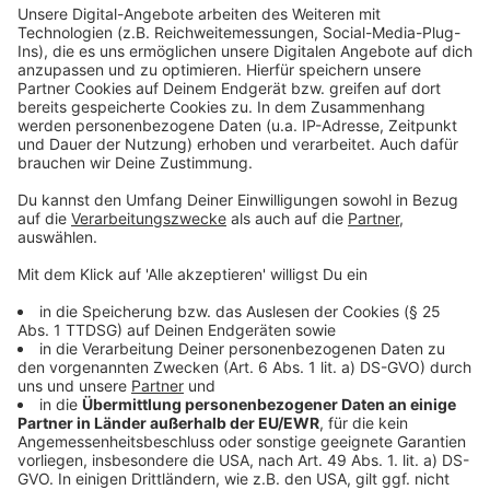
Die Fanzonen sind so gestaltet, dass Sie alle nutzen
können. Neben barrierefreien Plätzen gibt es auch
barrierefreie und genderneutrale Toiletten. Außerdem
gibt es für die Spiele eine Audiodeskription über eine
App. Ausgewählte Spiele werden auch durch
Gebärdendolmetscher begleitet.
Anzeige
Weitere Infos und Links zum Thema:
Anzeige
So haben wir gestern (22. Mai 2024) berichtet
Hier stellt die Stadt das Programm vor