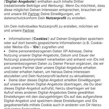
Anzeige
Im Interview mit Nina Tenhaef und Kevin Zimmer
erklärt Dirk Kieslich aus Plettenberg im Sauerland, was
eine Dachbegrünung an Vorteilen mit sich bringt. Seine
Firma "mygreentop" begrünt auch Schrägdächer und
nutzt beispielsweise die Pflanzenarten Mauerpfeffer
oder Fetthennen. Diese Art der Pflanzen können
Dächer dabei auch nicht zerstören, erklärt er. Weshalb
und ob die Dachpflanzen auch gegossen werden
müssen, erfahrt ihr im Gespräch mit Dirk Kieslich.
Anzeige