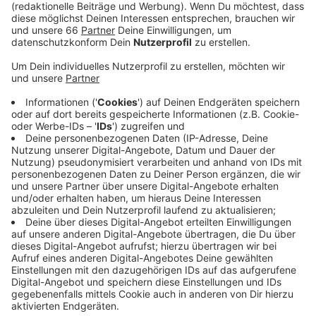
Veröffentlicht:
Dienstag, 07.12.2021 06:54
Anzeige
Innerhalb eines Tages wurden 254 Neuinfektionen
gemeldet; die 7-Tage-Inzidenz ist wieder sprunghaft
angestiegen. Um fast 23 (22,9) Punkte auf 325,4. In
NRW legt der Wert um fast sieben (6,7) Punkte zu. In
Deutschland ist die Inzidenz um fast 10 (9,7) Punkte
auf aktuell 432,2 gesunken.
Anzeige
Weitere Infos und Links zum Thema:
Anzeige