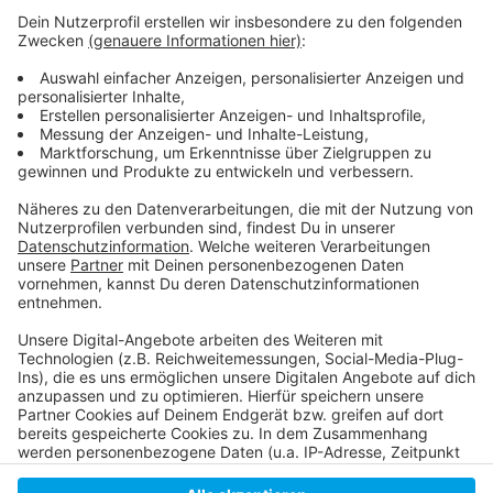
Ministerpräsident Wüst lobt Düsseldorfer
Impfkampagne
Corona-Impfungen und Testmöglichkeiten in
Düsseldorf
Termine des Düsseldorfer Impfmobils
Hier informiert das RKI
Anzeige
Anzeige