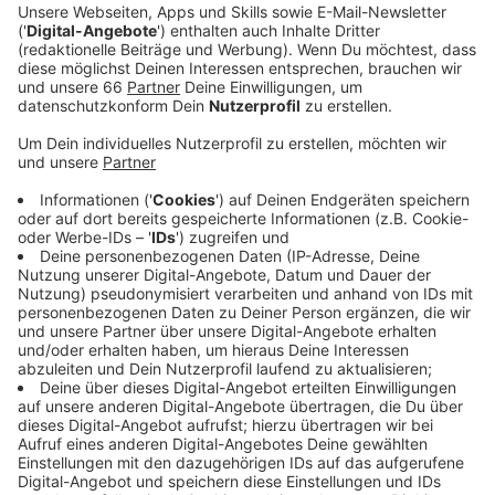
Ein Promi, keine Fragen und fünf
Gegenstände
Anzeige
Wenn ein Popstar, Comedian, Schauspieler oder
Politiker bei uns zu Besuch ist, stellt er sich auch dem
besonderen Video-Interview „Fünf für". Dabei wird
keine einzige Frage gestellt, sondern dem Gast
einfach fünf Dinge in die Hand gedrückt, zu denen er
das erzählt, was ihm als Erstes einfällt. Keine
Standardantworten, keine Promotionaussagen -
sondern ganz persönliche Geschichten - das ist „Fünf
für"!
Anzeige