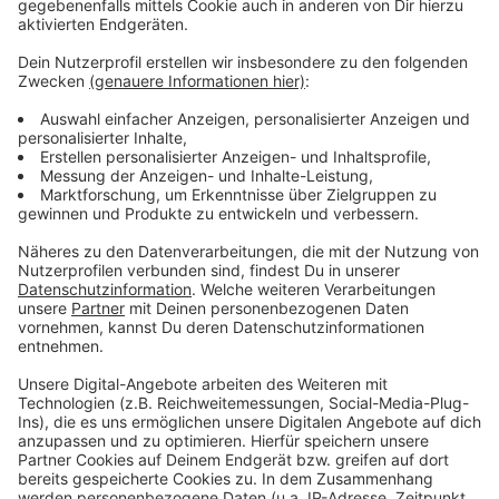
Wir benötigen Ihre
Zustimmung, um den YouTube
Video-Service zu laden!
Wir verwenden einen Service eines
Drittanbieters, um Videoinhalte
einzubetten. Dieser Service kann
Daten zu Ihren Aktivitäten
sammeln. Bitte lesen Sie die
Details durch und stimmen Sie der
Nutzung des Service zu, um dieses
Video anzusehen.
Mehr Informationen
Fünf für Madcon
Akzeptieren
Anzeige
powered by
Usercentrics Consent