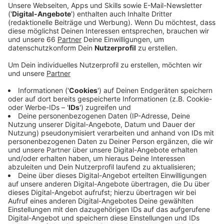
Ein Promi, keine Fragen und fünf
Gegenstände
Anzeige
Wenn ein Popstar, Comedian, Schauspieler oder
Politiker bei uns zu Besuch ist, stellt er sich auch dem
besonderen Video-Interview „Fünf für". Dabei wird
keine einzige Frage gestellt, sondern dem Gast
einfach fünf Dinge in die Hand gedrückt, zu denen er
das erzählt, was ihm als Erstes einfällt. Keine
Standardantworten, keine Promotionaussagen -
sondern ganz persönliche Geschichten - das ist „Fünf
für"!
Anzeige