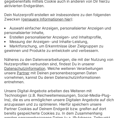
Wir benötigen Ihre
Zustimmung, um den YouTube
Video-Service zu laden!
Wir verwenden einen Service eines
Drittanbieters, um Videoinhalte
einzubetten. Dieser Service kann
Daten zu Ihren Aktivitäten
sammeln. Bitte lesen Sie die
Details durch und stimmen Sie der
Nutzung des Service zu, um dieses
Video anzusehen.
Mehr Informationen
Fünf für Lorde
Akzeptieren
Anzeige
powered by
Usercentrics Consent