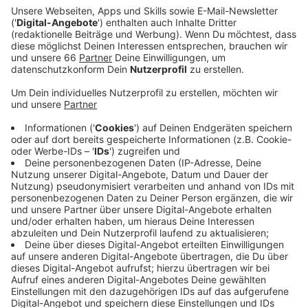
Ein Promi, keine Fragen und fünf
Gegenstände
Anzeige
Wenn ein Popstar, Comedian, Schauspieler oder
Politiker bei uns zu Besuch ist, stellt er sich auch dem
besonderen Video-Interview „Fünf für". Dabei wird
keine einzige Frage gestellt, sondern dem Gast
einfach fünf Dinge in die Hand gedrückt, zu denen er
das erzählt, was ihm als Erstes einfällt. Keine
Standardantworten, keine Promotionaussagen -
sondern ganz persönliche Geschichten - das ist „Fünf
für"!
Anzeige