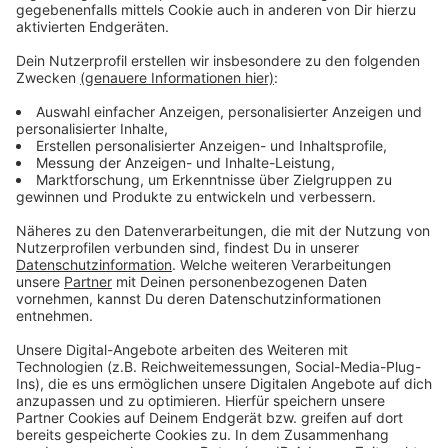
Wir benötigen Ihre
Zustimmung, um den YouTube
Video-Service zu laden!
Wir verwenden einen Service eines
Drittanbieters, um Videoinhalte
einzubetten. Dieser Service kann
Daten zu Ihren Aktivitäten
sammeln. Bitte lesen Sie die
Details durch und stimmen Sie der
Nutzung des Service zu, um dieses
Video anzusehen.
Mehr Informationen
Fünf für Jason Derulo
Akzeptieren
Anzeige