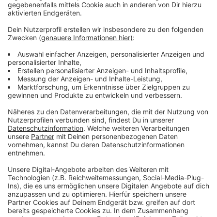
Wir benötigen Ihre
Zustimmung, um den YouTube
Video-Service zu laden!
Wir verwenden einen Service eines
Drittanbieters, um Videoinhalte
einzubetten. Dieser Service kann
Daten zu Ihren Aktivitäten
sammeln. Bitte lesen Sie die
Details durch und stimmen Sie der
Nutzung des Service zu, um dieses
Video anzusehen.
Mehr Informationen
Fünf für Herbert Grönemeyer
Akzeptieren
Anzeige