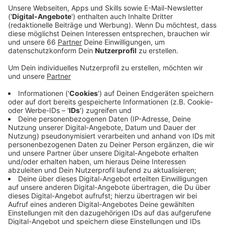
Ein Promi, keine Fragen und fünf
Gegenstände
Anzeige
Wenn ein Popstar, Comedian, Schauspieler oder
Politiker bei uns zu Besuch ist, stellt er sich auch dem
besonderen Video-Interview „Fünf für". Dabei wird
keine einzige Frage gestellt, sondern dem Gast
einfach fünf Dinge in die Hand gedrückt, zu denen er
das erzählt, was ihm als Erstes einfällt. Keine
Standardantworten, keine Promotionaussagen -
sondern ganz persönliche Geschichten - das ist „Fünf
für"!
Anzeige