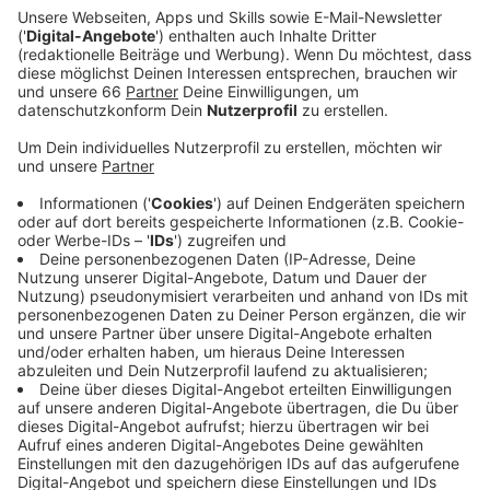
Ein Promi, keine Fragen und fünf
Gegenstände
Anzeige
Wenn ein Popstar, Comedian, Schauspieler oder
Politiker bei uns zu Besuch ist, stellt er sich auch dem
besonderen Video-Interview „Fünf für". Dabei wird
keine einzige Frage gestellt, sondern dem Gast
einfach fünf Dinge in die Hand gedrückt, zu denen er
das erzählt, was ihm als Erstes einfällt. Keine
Standardantworten, keine Promotionaussagen -
sondern ganz persönliche Geschichten - das ist „Fünf
für"!
Anzeige