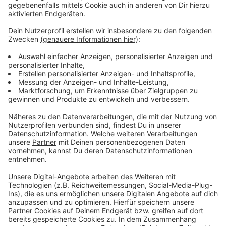
Wir benötigen Ihre
Zustimmung, um den YouTube
Video-Service zu laden!
Wir verwenden einen Service eines
Drittanbieters, um Videoinhalte
einzubetten. Dieser Service kann
Daten zu Ihren Aktivitäten
sammeln. Bitte lesen Sie die
Details durch und stimmen Sie der
Nutzung des Service zu, um dieses
Video anzusehen.
Mehr Informationen
Fünf für Fury in the Slaughterhouse
Akzeptieren
Anzeige