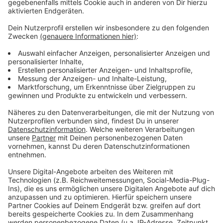
Wir benötigen Ihre
Zustimmung, um den YouTube
Video-Service zu laden!
Wir verwenden einen Service eines
Drittanbieters, um Videoinhalte
einzubetten. Dieser Service kann
Daten zu Ihren Aktivitäten
sammeln. Bitte lesen Sie die
Details durch und stimmen Sie der
Nutzung des Service zu, um dieses
Video anzusehen.
Mehr Informationen
Fünf für DJ Antoine
Akzeptieren
Anzeige
powered by
Usercentrics Consent