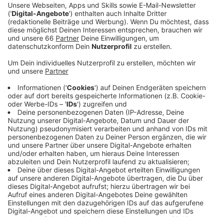
Ein Promi, keine Fragen und fünf
Gegenstände
Anzeige
Wenn ein Popstar, Comedian, Schauspieler oder
Politiker bei uns zu Besuch ist, stellt er sich auch dem
besonderen Video-Interview „Fünf für". Dabei wird
keine einzige Frage gestellt, sondern dem Gast
einfach fünf Dinge in die Hand gedrückt, zu denen er
das erzählt, was ihm als Erstes einfällt. Keine
Standardantworten, keine Promotionaussagen -
sondern ganz persönliche Geschichten - das ist „Fünf
für"!
Anzeige