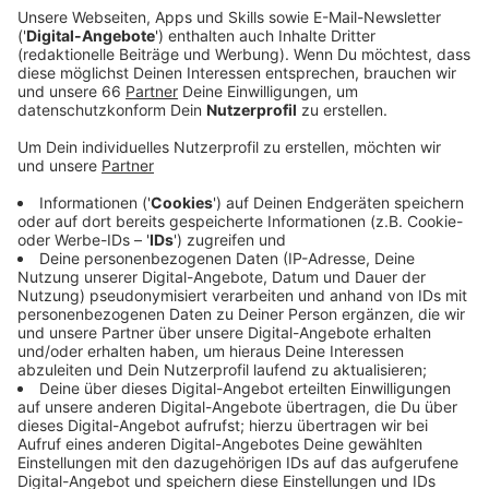
Ein Promi, keine Fragen und fünf
Gegenstände
Anzeige
Wenn ein Popstar, Comedian, Schauspieler oder
Politiker bei uns zu Besuch ist, stellt er sich auch dem
besonderen Video-Interview „Fünf für". Dabei wird
keine einzige Frage gestellt, sondern dem Gast
einfach fünf Dinge in die Hand gedrückt, zu denen er
das erzählt, was ihm als Erstes einfällt. Keine
Standardantworten, keine Promotionaussagen -
sondern ganz persönliche Geschichten - das ist „Fünf
für"!
Anzeige