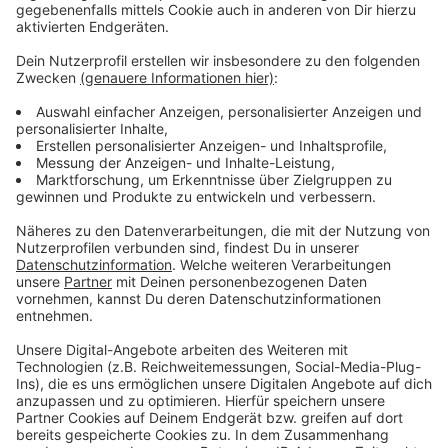
Wir benötigen Ihre
Zustimmung, um den YouTube
Video-Service zu laden!
Wir verwenden einen Service eines
Drittanbieters, um Videoinhalte
einzubetten. Dieser Service kann
Daten zu Ihren Aktivitäten
sammeln. Bitte lesen Sie die
Details durch und stimmen Sie der
Nutzung des Service zu, um dieses
Video anzusehen.
Mehr Informationen
Fünf für Amy Macdonald
Akzeptieren
Anzeige