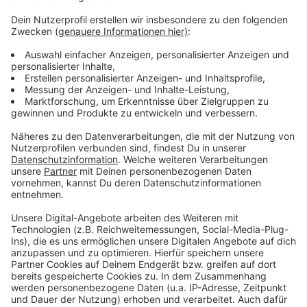
Mittlerweile ist der Deutsche Werberat eingeschaltet.
Das ist ein Selbstkontroll-Organ der Werbebranche. Er
überprüft, ob ethische Grenzen überschritten wurden
und hat das Füchschen zu einer Stellungnahme
aufgefordert. Wie eine Sprecherin zu Antenne
Düsseldorf gesagt hat, wird das nur gemacht, wenn
die Beschwerde aus Sicht des Werberats begründet
ist. Ob eine öffentliche Rüge ausgesprochen wird,
hängt dann von der Stellungnahme ab.
Anzeige
Anzeige