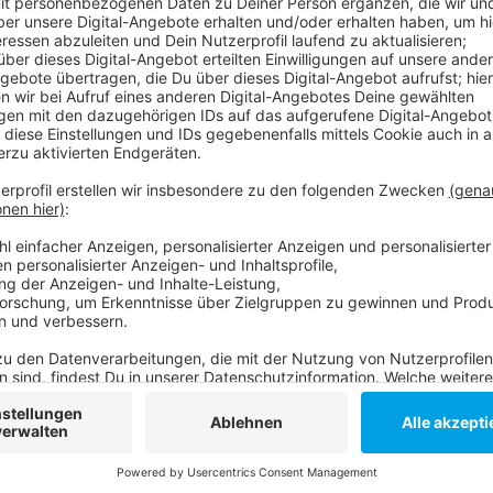
Von der neuen Altbier-Partnerschaft werden nicht nur
allen anderen Veranstaltungen im Dome wird das Bier
gehen. Die Altbierpartnerschaft läuft erst einmal ein 
längeren Partnerschaft interessiert.
Anzeige