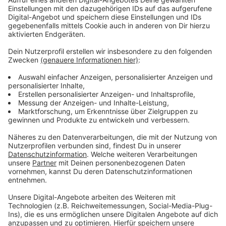
Das Düsseldorfer Frühjahr 2024 (also die Monate
März, April und Mai) sei das nasseste je gemessene
gewesen: 287 mm Niederschlag pro Quadratmeter
seien knapp mehr gewesen als im bisherigen
Rekordjahr 1986.
DWD-Sprecher Thomas Kesseler-
Lauterkorn sagt außerdem, dass es nur im Jahr 2007
mit 12,3 Grad Durchschnittstemperatur im Frühling
noch etwas milder war.
Morgen beginnt mit dem Juni
der meteorologische Sommer. Zum Frühjahr zählen die
Meteorologen die Monate März, April und Mai.
Anzeige
Weitere Infos und Links zum Thema:
Anzeige