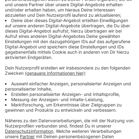
Unterwasserscheiben und der Boden werden beim
Frühjahrsputz gereinigt und von Algen befreit. So
bleibt das Pinguin-Gehege im Aquazoo Düsseldorf
sauber und artgerecht. Während der Arbeiten sind die
Tiere im Innengehege untergebracht.
Anzeige
Zwölf Brillenpinguine bleiben drinnen
Anzeige
Die zwölf
Brillenpinguine
sind bis Mittwoch im
Innenbereich des Aquazoos untergebracht.
Besucherinnen und Besucher können die Tiere deshalb
vorübergehend nicht im Außengehege beobachten.
Anzeige