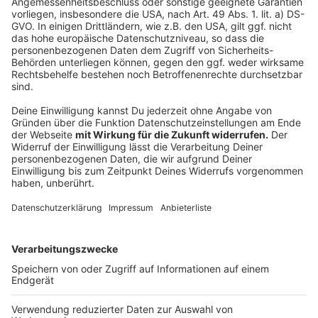
Katze Lotti wohnt in Plöner Baumarkt
Nachtverbot für Mähroboter wirkt
Anzeige
Folge uns für mehr News & Updates:
Anzeige
Instagram
|
Facebook
|
WhatsApp-Kanal
Anzeige