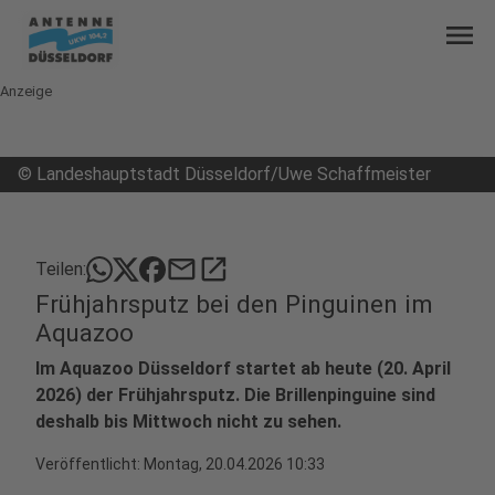
menu
Anzeige
©
Landeshauptstadt Düsseldorf/Uwe Schaffmeister
mail
open_in_new
Teilen:
Frühjahrsputz bei den Pinguinen im
Aquazoo
Im Aquazoo Düsseldorf startet ab heute (20. April
2026) der Frühjahrsputz. Die Brillenpinguine sind
deshalb bis Mittwoch nicht zu sehen.
Veröffentlicht:
Montag, 20.04.2026 10:33