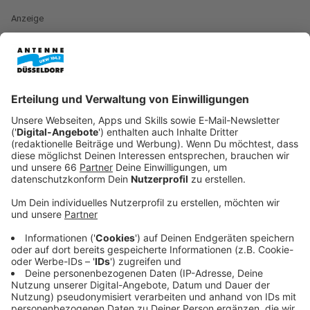
Anzeige
Im
Aquazoo
Düsseldorf steht ab heute (20. April 2026)
der Frühjahrsputz an. Deshalb sind die Brillenpinguine
bis einschließlich Mittwoch nicht in ihrem
Außengehege zu sehen. In dieser Zeit wird das Wasser
des Geheges komplett abgelassen, damit die Anlage
gründlich gereinigt werden kann.
Anzeige
Außengehege wird gründlich gesäubert
Anzeige
Vor allem die großen Kunstfelsen, die