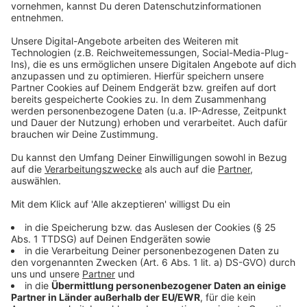
Aquazoo hilft beim Artenschutz
Anzeige
Der Aquazoo Düsseldorf engagiert sich aktiv für den
Schutz der Brillenpinguine. Als Teil eines
internationalen Zuchtprogramms trägt das Museum
zur Erhaltung der stark gefährdeten Population bei.
Anzeige
Mehr Infos und Links zum Thema:
Anzeige
Hier informiert der Aquazoo über den Frühjahrsputz