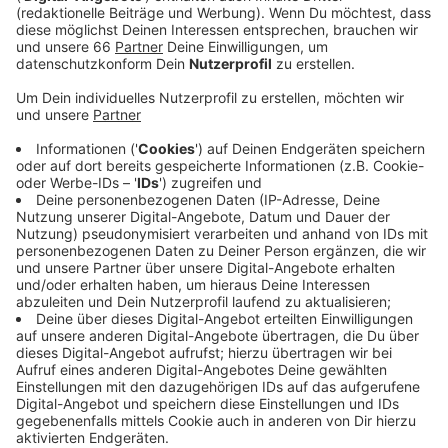
Anzeige
LKW beschädigt Oberleitung der Rheinbahn
Anzeige
Laut Polizei hatte ein LKW gegen kurz vor 19 Uhr kurz
vor der Unterführung an der Ecke
Hüttenstraße/Kirchfeldstraße beim Wenden eine
Oberleitung der Rheinbahn abgerissen. Die
Hüttenstraße musste deshalb zeitweise gesperrt
werden und auch an der Kreuzung Helmholtzstraße
gab es Einschränkungen.
Anzeige