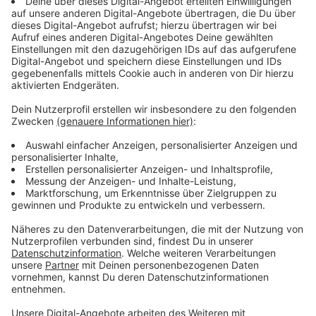
Anzeige
Polizei ermittelt
Anzeige
Der Fall nehme "größere Ausmaße" an, so die Stadt.
Sie hat die Polizei informiert und will auch mit den
Angehörigen sprechen. Die Friedhofsverwaltung rät
allen Betroffenen, Anzeige zu erstatten. Eine exakte
Zahl der betroffenen Gräber liegt noch nicht vor. Die
Polizei ermittelt.
Anzeige