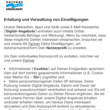
gestohlen. Betroffen sind die Friedhöfe in
Eller
und
Hassels
. Das hat die Stadt jetzt bestätigt.
Veröffentlicht:
Freitag, 20.02.2026 11:55
Anzeige
Über 100 Gräber in Hassels betroffen
Anzeige
An Aschermittwoch hatten Mitarbeiter des Hasseler
Friedhofs über 100 Gräber entdeckt, von denen
Lampen oder Vasen abgeschlagen und entwendet
wurden. Einen Tag später wurden ähnliche Fälle in Eller
festgestellt. Auch hier waren zahlreiche Gräber vom
Vandalismus betroffen.