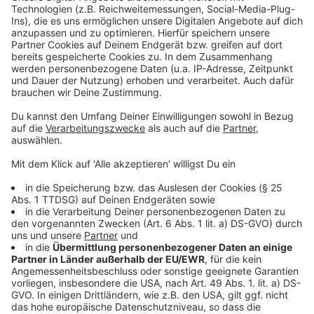
Weitere Infos und Links zum Thema:
Anzeige
Meldung der Stadt dazu
Internetwache der Düsseldorfer Polizei
Polizei Düsseldorf
Anzeige
Folge uns für mehr News & Updates:
Anzeige
Instagram
|
Facebook
|
WhatsApp-Kanal