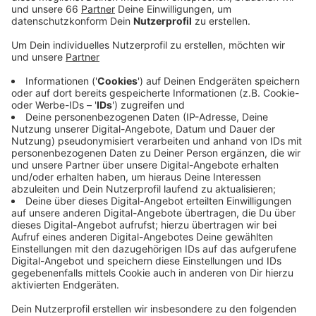
heute gegen solche Pläne demonstriert. Die
Aktivisten von „Fridays For Future“ haben am
Nachmittag (2. Juni/ ab 17 Uhr) einen Sitzstreik
auf dem Corneliusplatz angekündigt.
Veröffentlicht:
Dienstag, 02.06.2020 13:36
Anzeige
Wenn für die Klima-Aktivisten alles glatt läuft, dann
werden sich heute bis zu 200 Demonstranten auf dem
Corneliusplatz in den Sitzstreik begeben. Die
Teilnehmer möchten nach eigenen Angaben dabei auf
einen ausreichenden Sicherheitsabstand zwischen den
Demonstranten achten. Die Aktivisten fordern, dass
die geplanten staatlichen Hilfen mit Klimarichtlinien
verbunden werden. Außerdem wolle man dafür sorgen,
dass der Klimaschutz in Zeiten der Pandemie nicht in