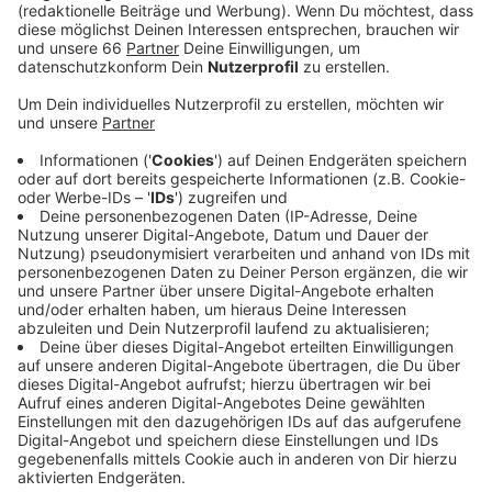
Freiwillige die Testungen.
Veröffentlicht:
Dienstag, 27.04.2021 12:10
Anzeige
Wer sich engagieren möchte, kann sich bei der Agentur
für Arbeit melden. Neben Personen aus medizinischen
und pflegerischen Berufen können auch Menschen
ohne medizinische Vorbildung Pflegeeinrichtungen bei
den Corona-Tests unterstützen.
Anzeige
Weitere Infos und Links zum Thema
Anzeige