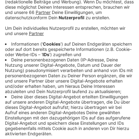
Veröffentlicht:
Donnerstag, 11.01.2024 06:25
Anzeige
Insgesamt wurden für die Partie gegen den FC St.
Pauli 130.000 Tickets angefragt. Das sind noch einmal
10.000 mehr als beim ersten Freispiel gegen
Kaiserslautern. Viele Tickets sind bereits an die
organisierte Fanszene auf der Südtribüne,
Dauerkartenbesitzer und Gästefans verteilt worden.
Die restlichen Tickets werden jetzt im Losverfahren
verteilt. Vereinsmitglieder haben aber eine größere
Chance, ein Freispiel-Ticket zu bekommen.
Anzeige
Weitere Infos und Links zum Thema