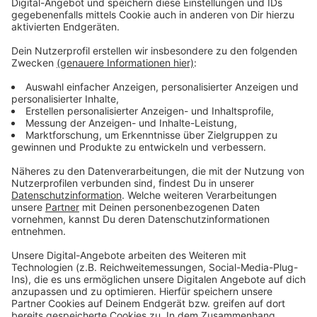
Anzeige
Wir benötigen Ihre
Zustimmung, um den YouTube
Video-Service zu laden!
Wir verwenden einen Service eines
Drittanbieters, um Videoinhalte
einzubetten. Dieser Service kann
Daten zu Ihren Aktivitäten
sammeln. Bitte lesen Sie die
Details durch und stimmen Sie der
Nutzung des Service zu, um dieses
Video anzusehen.
Mehr Informationen
Frederico mit Lenny Barks und seiner neuen Single