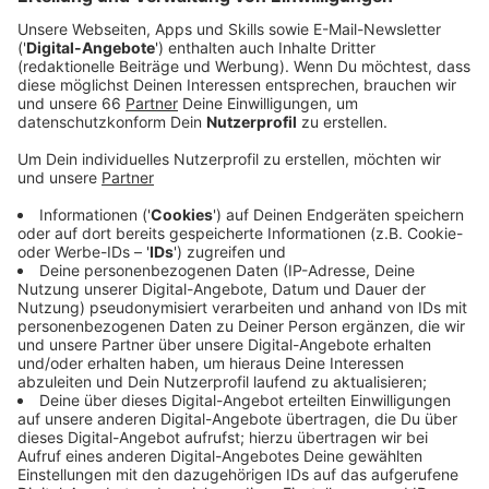
Anzeige
Musik, die Erinnerungen archiviert, die ermöglicht, der
Realität zu entfliehen und dazu motiviert, mutig und
frei zu sein – dieser Musik widmet sich Frederico
(Johann Friedrich Steinke). Der gebürtige Bautzener
beherrscht seit Kindesalter diverse Instrumente und
stand bereits als Drummer mit bekannten Künstlern
wie Lena Meyer-Landrut oder Esther Graf auf der
Bühne. In seiner Wahlheimat Berlin arbeitete er als
Producer, Co-Producer & Writer. Im Mai 2021
veröffentlichte Frederico seine erste Single mit dem
Titel "Bad Highs" und unterschrieb im September 2021
seinen ersten Plattenvertrag bei dem independent
Label "WeFor Music". Im Januar 2022 folgt nun die
zweite Single namens "Catch Me" - ein Indie Track, der
voller Energie das neue Jahr 2022 einläuten soll.