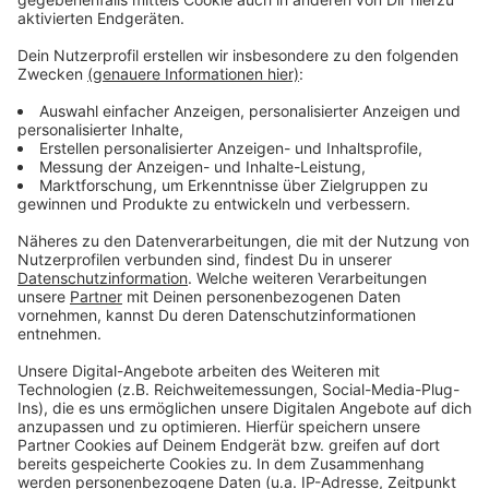
gewann das Team die Afrikameisterschaft.
Anzeige
Weitere Infos und Links zum Thema:
Anzeige
Düsseldorf will Austragungsort für Frauen-
Fußball-WM 2027 werden
Düsseldorf bleibt im Rennen um Frauen Fußball-
WM
Infos der UEFA zur Frauen-WM
Anzeige