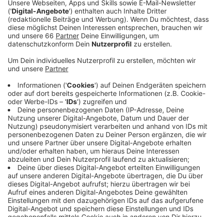
Anzeige
Mit der Bewerbung tritt Südafrika in Konkurrenz zu
Deutschland, den Niederlanden und Belgien, die sich
gemeinsam als Gastgeber für die WM beworben
haben. Der DFB hatte zuletzt neben unserer Stadt
auch Dortmund, Duisburg, und Köln als
Kandidatenstädte benannt. Sollte die südafrikanische
Bewerbung erfolgreich sein, wäre es die erste Fußball-
Weltmeisterschaft der Frauen auf dem afrikanischen
Kontinent. Südafrika war 2010 bereits das erste
afrikanische Land, das eine Männer-Weltmeisterschaft
ausgerichtet hat. Zuletzt machte die südafrikanische
Frauen-Nationalmannschaft mit mehreren Erfolgen auf
sich aufmerksam. 2019 nahm das Team zum ersten
Mal an einer Weltmeisterschaft teil. In diesem Jahr