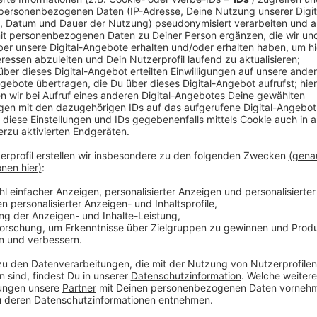
Anzeige
Neue Ausrichtung und Webshop
Anzeige
Die Ausstellungsräume wurden bereits verkleinert u
verlegt werden. Dieser Vertrag wurde aber rückabgew
auf Lifestyle Produkte und einen ausgebauten Websh
eigener Aussage, gut aufgestellt, um das Stammhaus
Anzeige
Weitere Infos und Links zum Thema:
Anzeige