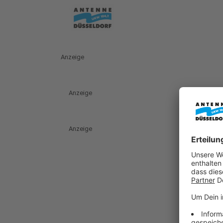
Anzeige
Anzeige
Anzeige