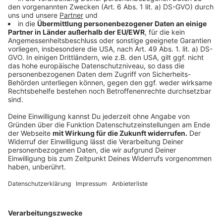
Vorstand und sportlicher Führung dürfte es
Veränderungen geben.
Zugleich wächst bei Mitarbeitern rund um den Verein
die Sorge, dass der Absturz in die 3. Liga auch
Arbeitsplätze kosten könnte. Die Fortuna steht damit
vor einem großen sportlichen und wirtschaftlichen
Umbruch.
Anzeige
Mehr Infos und Links zum Thema:
Anzeige
Unsere Fortuna-Sonderseite:
Die Tabelle der zweiten Liga: