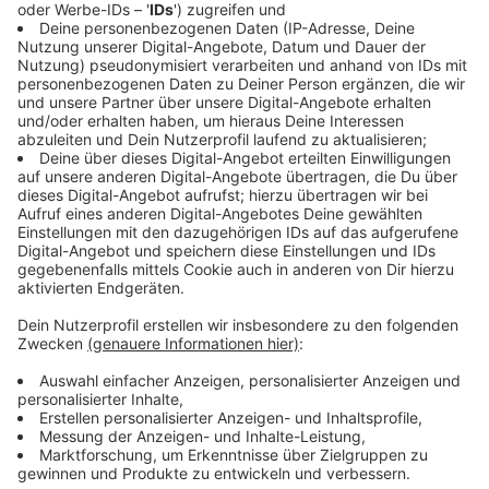
Anzeige
Fortuna plant den Neustart für die 3. Liga
Anzeige
Die Aufarbeitung des Abstiegs wird die Fortuna noch
einige Zeit beschäftigen. Gleichzeitig läuft aber schon
die Planung für die neue Saison. Denn der Verein muss
in kurzer Zeit eine Mannschaft für die 3. Liga auf die
Beine stellen.
Viele Spieler haben keine Verträge für die 3. Liga.
Deshalb stehen in den nächsten Tagen wichtige
Gespräche an. Nach Angaben von Alexander Ende soll
auch mit Spielern aus dem aktuellen Kader
gesprochen werden. Wie das neue Team am Ende
aussehen wird, ist noch offen.