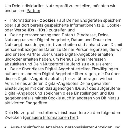
Anzeige
Da gleichzeitig der Verfolger Bremen seine Partie
gewinnen konnte, hat sich die Lage für die Fortuna im
Abstiegskampf verschärft. Drei Spieltage vor Schluss
liegt das Team zwar weiterhin auf dem
Relegationsplatz 16, ist aber punktgleich mit Bremen
auf Platz 17. Am Mittwoch ist die Fortuna beim
Tabellendritten Leipzig zu Gast.
Anzeige