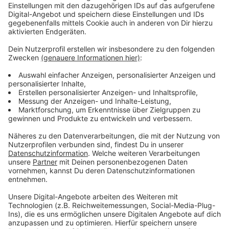
Anzeige
Fans, die ins Trainingslager mitgereist sind, können die
Fortuna übermorgen (9. Januar 2025) spielen sehen.
Dann trifft die Fortuna ab 15 Uhr in einem weiteren
Testspiel auf den amtierenden norwegischen Meister
FK Bodø/Glimt
.
Anzeige
Weitere Infos und Links zum Thema:
Anzeige
Die Meldung der Fortuna zum Testspiel gegen
Rotterdam