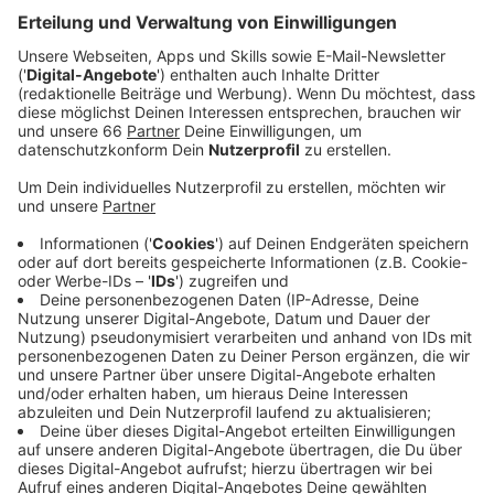
Anzeige
Fortuna verliert Testspiel gegen Feyenoord
Rotterdam
Anzeige
Der Gegner war dabei ein europäisches
Schwergewicht: der niederländische Erstligist und
Champions-League-Teilnehmer
Feyenoord Rotterdam
.
Das Spiel fand aus Sicherheitsgründen ohne Zuschauer
statt.
Anzeige
Nächstes Testspiel gegen Bodø/Glimt