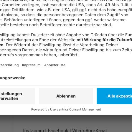
Weitere Infos und Links zum Thema:
Anzeige
Fortuna bindet Elias Egouli
Fortuna stattet Noah Egouli und Levi Mentzel mit Pr
Fortuna kompakt auf unserer Homepage
Anzeige
Folge uns für mehr News & Updates:
Anzeige
Instagram
|
Facebook
|
WhatsApp-Kanal