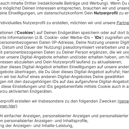
Die Fortuna hat den Vertrag mit Innenverteidiger
Elia
davon in welcher Liga die Fortuna spielen wird.
Anzeige
Profiverträge für Nachwuchsspieler
Anzeige
Dazu bekommen mit Noah Egouli und Levi Mentzel z
eigenen Leistungszentrum Profiverträge - ebenfalls 
Anzeige
Mentzel in Flingern aufgewachsen