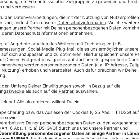
Anzeige
Das ist ein wichtiges Signal, weil der Verein trotz 
langfristig an sich bindet..Besonders bei Levi Mentzel 
gebürtiger Düsseldorfer und in
Flingern
aufgewachse
Anzeige
Abstiegskampf in Fürth
Anzeige
Am Sonntag entscheidet sich dann in Fürth, ob die Fo
Relegation muss oder in die 3. Liga abrutscht. Mit e
Klassenerhalt auf jeden Fall sicher.
Anzeige