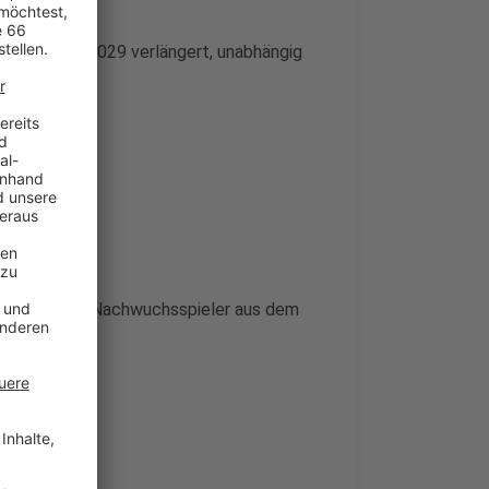
s Egouli
bis 2029 verlängert, unabhängig
wei weitere Nachwuchsspieler aus dem
bis 2029.