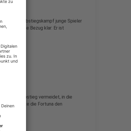
des Drucks im Abstiegskampf junge Spieler
ist der lokale Bezug klar: Er ist
n.
rtuna den Abstieg vermeidet, in die
inem Sieg hätte die Fortuna den