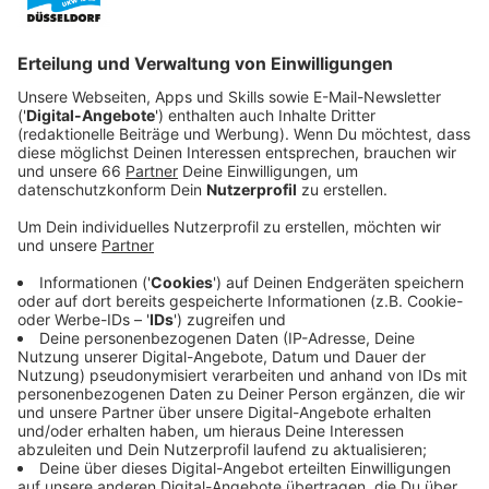
Anzeige
Zu Gast ist der Tabellenletze Jahn
Regensburg
Anzeige
Fortuna-Trainer
Daniel Thioune
verspricht eine deutlich
offensivere Mannschaft als zuletzt.
Anzeige