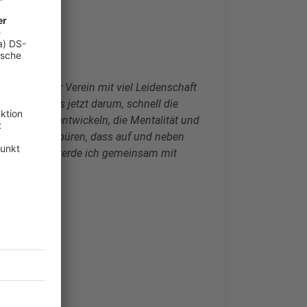
ein besonderer Verein mit viel Leidenschaft
daher geht es jetzt darum, schnell die
 Mannschaft entwickeln, die Mentalität und
chen müssen spüren, dass auf und neben
 wird. Dafür werde ich gemeinsam mit