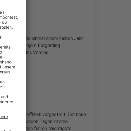
at nach gerade einmal einem halben Jahr.
 Aufsichtsrat Björn Borgerding
Ausrichtung des Vereins.
29. Mai 2026) offiziell vorgestellt. Der neue
e in den kommenden Tagen interne
Mitarbeitenden führen. Wichtigste