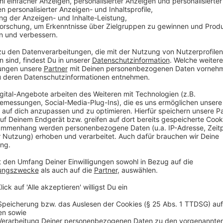
Aufgabe Arabis: die Kaderplanung. Nach dem Abstieg 
Spieler noch einen Vertrag.
Anzeige
Björn Borgerding, Aufsichtsratsvorsitzender
Anzeige
„Mit Samir Arabi haben wir uns bewusst für jemanden
als auch die 3. Liga kennt und Spieler und Mannsch
geht es jetzt darum, wieder eine klare Richtung rei
schnell wieder nach oben führen.“
Anzeige