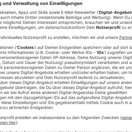
Einvernehmliche Trennung
Anzeige
Damit trennen sich die Wege von Fortuna und Mislint
Die Trennung erfolgt einvernehmlich. Grund sind laut
unterschiedliche Vorstellungen in der strategischen 
Anzeige
Interne Gespräche schon in dieser Woche
Anzeige
Mislintats Nachfolger,
Samir Arabi
, wird am Freitag (
Sportvorstand legt aber bereits vorher los. Er werd
Gespräche mit Trainerteam, Mannschaftsumfeld und 