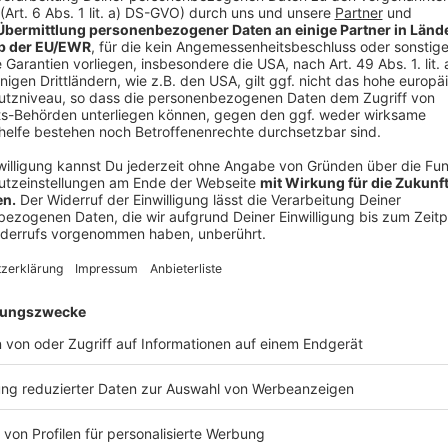
Samir Arabi, Sportvorstand:
Anzeige
„Fortuna Düsseldorf ist trotz der aktuellen Situation 
und großartigen Fans. Die Aufgabe ist anspruchsvoll, 
richtigen Entscheidungen zu treffen. Wir wollen eine
Identifikation mit der Fortuna verkörpert. Die Mens
dem Platz für diesen Verein gearbeitet und gekämpft
allen Beteiligten alles investieren.“
Anzeige
Weitere Infos und Links zum Thema:
Anzeige