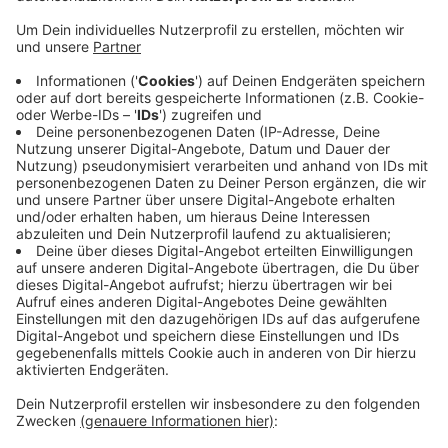
1:0.
Veröffentlicht:
Montag, 23.09.2019 05:17
Anzeige
In der zweiten Hälfte spielte das Team dann aber viel
zu mutlos und kassierte in der Schlussviertelstunde
noch zwei Tore. In der Tabelle ist die Fortuna jetzt mit
vier Punkten Zwölfter. Am kommenden Sonntag ist
Freiburg zu Gast in der Arena.
Anzeige