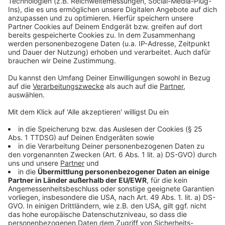
Hier geht es zur Fortuna:
Unsere Fortuna-Sonderseite:
Fortuna für Alle:
Anzeige
Folge uns für mehr News & Updates:
Anzeige
Livestream
|
Instagram
|
Facebook
|
WhatsApp-Kanal
Anzeige