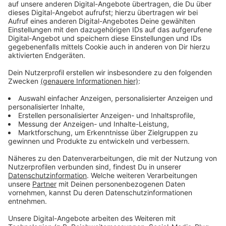
Anzeige
Anfang kann personell wieder etwas mehr aus dem
Vollen schöpfen, Matthias Zimmermann, Cedric Itten
und Christian Rasmussen sind einsatzfähig. Anpfiff der
Partie ist am Sonntag um 13:30 Uhr, wir sind dann
wieder live dabei.
Anzeige
Weitere Infos und Links zum Thema:
Anzeige