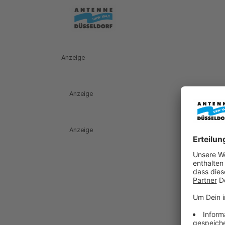
Anzeige
Anzeige
Anzeige