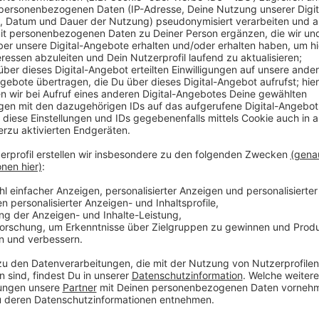
Die Fortuna sicherte sich darüber hinaus eine Kaufopt
Anzeige
Muslija ist flexibel einsetzbar
Anzeige
Der 27jährige hat in 125 Zweitliga-Spielen 29 Tore er
Zehnerposition als auch auf den Außenbahnen einge
Anzeige
Weitere Infos und Links zum Thema:
Anzeige