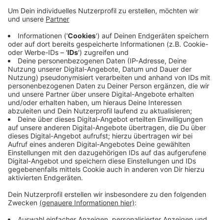
Veröffentlicht:
Samstag, 07.12.2019 07:57
Anzeige
Verzichten muss Funkel dabei auf Abwehrchef Kaan
Ayhan, der nach seiner fünften gelben Karte gesperrt
ist. Außerdem fehlen Markus Suttner, Marcel
Sobottka, Thomas Pledl, Kenan Karaman und Kevin
Stöger verletzt oder krankheitsbedingt. Anpfiff ist
heute Nachmittag um 15:30 Uhr, wir sind dann wie
gewohnt live dabei.
Anzeige