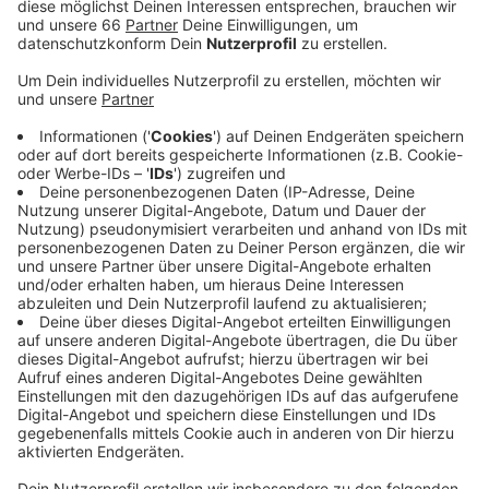
Anzeige
Am Samstag (3. August 2019) gibt es ein
Freundschaftsspiel gegen den spanischen Erstligisten
SD Eibar zu Gast. Los geht es um 15 Uhr. Einen Tag
später, also am Sonntag (4. August 2019) findet dann
der große Familientag statt. Zum ersten Mal in der
Innenstadt und zwar am Apolloplatz an der
Kniebrücke. Das Programm startet dann schon um 10
Uhr. Fans können sich hier auf die Vorstellung der
Mannschaft und eine große Autogrammstunde freuen.
Außerdem gibt es viele Möglichkeiten als Fan selbst
aktiv zu werden. Zum Beispiel an einer
Speedshotanlage, beim Soccer-Dart oder an
Fotoboxen. Die Saison startet für die Fortuna dann am
17. August mit einem Auswärtsspiel bei Werder