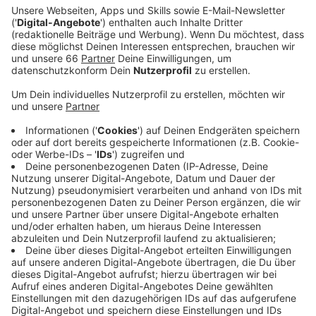
Anzeige
Räumverkauf Freitag und Samstag
Anzeige
Heute und morgen findet jeweils von 10 bis 18 Uhr ein
Räumungsverkauf statt. Sämtliche Waren sind um 20
Prozent reduziert. Bereits zuvor war bekannt
geworden, dass ein weiterer Fortuna-Fanshop aufgibt:
der Laden „Bezirk 9“ in der Benrather Fußgängerzone.
Anzeige
Weitere Infos und Links zum Thema: