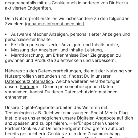
Anzeige
Unsere Fortuna-Sonderseite
Das meldet die Fortuna
News zur Dritten Liga
Anzeige
Folge uns für mehr News & Updates:
Anzeige
Instagram
|
Facebook
|
WhatsApp-Kanal
Anzeige