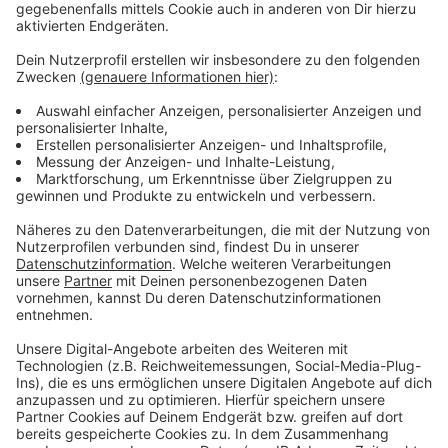
Fehlen könnte allerdings Mittelfeldspieler Felix Klaus,
er hat sich in Regensburg eine Fußprellung zugezogen.
Anpfiff in Karlsruhe ist morgen um 13:30 Uhr, wir sind
dann wie gewohnt live dabei.
Anzeige
Weitere Infos und Links zum Thema:
Anzeige
So berichtet die Fortuna
Hier geht es zur Tabelle
Anzeige