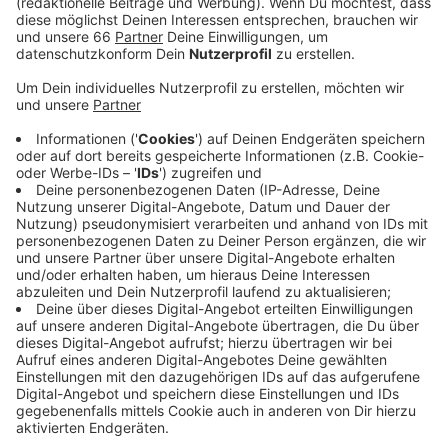
Anzeige
Die Niederlage fiel aber höher als nötig aus. Die
letzten drei Tore fielen alle in den Schlussminuten. Am
kommenden Samstag (14. Januar 2023) testet die
Fortuna noch einmal, dann gegen den Schweizer
Erstligisten Grashoppers Zürich. Die Rückreise nach
Düsseldorf ist für Sonntag geplant. In der Liga geht es
am 27. Januar mit einem Heimspiel gegen Magdeburg
weiter. Auch im neuen Jahr gilt: Wir übertragen alle
Liga-Spiele der Fortuna live.
Anzeige
Weitere Infos und Links zum Thema: