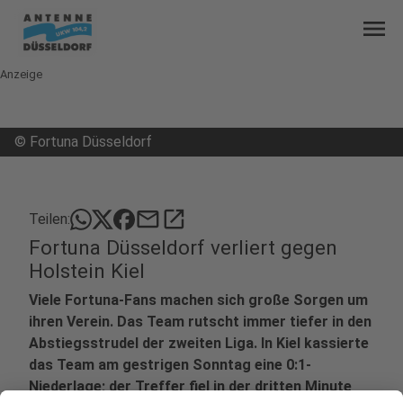
menu
Anzeige
©
Fortuna Düsseldorf
mail
open_in_new
Teilen:
Fortuna Düsseldorf verliert gegen
Holstein Kiel
Viele Fortuna-Fans machen sich große Sorgen um
ihren Verein. Das Team rutscht immer tiefer in den
Abstiegsstrudel der zweiten Liga. In Kiel kassierte
das Team am gestrigen Sonntag eine 0:1-
Niederlage; der Treffer fiel in der dritten Minute