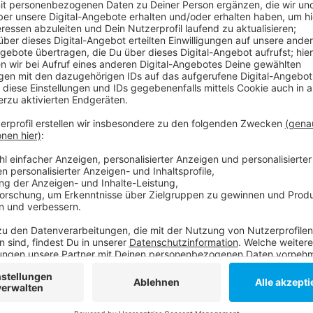
Bereits nach drei Minuten kassierte die Fortuna einen
Kristoffer Peterson noch die rote Karte. In Unterzah
spätestens nach dem zweiten Gegentor ergab sich die
Tabelle liegt die Fortuna jetzt auf Platz 13, am Frei
Anzeige
Mehr Infos zu diesem Thema
Anzeige
Sonderseite zu Fortuna Düsseldorf
Fümmeneunzichumsechs
Anzeige