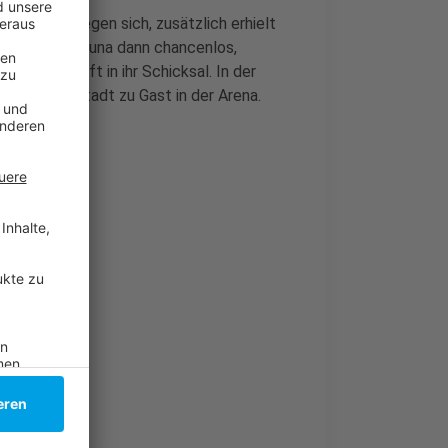
 Elfmeter gegen sich, zusätzlich erhielt
l war die Fortuna dann chancenlos,
 Mannschaft in ihr Schicksal. In der
tag ist Darmstadt zu Gast in der Arena.