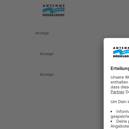
Anzeige
Anzeige
Anzeige