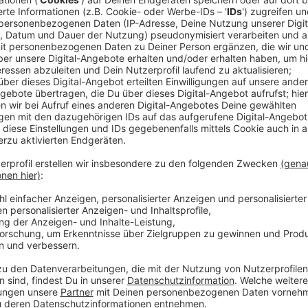
Heute wartet eine sehr schwere Aufgabe auf die Rot-
der Tabellenführer zu Gast im Dome. Los geht es w
muss die DEG dann zum rheinischen Derby nach Köln re
Anzeige
Die Fortuna spielt morgen
Anzeige
Auch die Fortuna greift nach der Länderspielpause w
Samstag ab 13 Uhr Elversberg in der Arena. Zuletzt 
gab nur einen Punkt aus drei Spielen. Trotzdem ist d
liegt auf Platz 6. Das Spiel gegen Elversberg ist ein
es für die Partie keine Karten mehr.
Anzeige