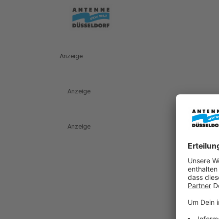
Anzeige
Anzeige
Anzeige