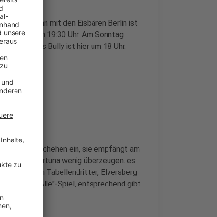
Gelben, denn mit den Eisbären Berlin ist
ie gewohnt um 19:30 Uhr. Am Sonntag
isen, erstes Bully ist hier um 18 Uhr.
ieder ins Geschehen ein, sie empfängt am
konnte die Fortuna wenig überzeugen, es
as Team noch Tabellendritter, Elversberg
"Fortuna für Alle"
-Spiel, entsprechend gibt