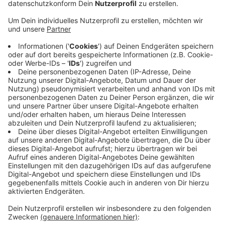
Düsseldorf wäre im Sommer ausgelaufen.
Veröffentlicht:
Mittwoch, 07.04.2021 16:55
Anzeige
Durch den vorzeitigen Wechsel bekommt die Fortuna
jetzt noch etwas Ablösesumme. Über die Höhe haben
beide Seiten Stillschweigen vereinbart. Morales ist
gebürtiger Berliner, besitzt aber auch einen
amerikanischen Pass und hat bereits 16 Länderspiele
für die USA bestritten.
Mehr Infos und Links zu diesem Thema:
Meldung der Fortuna zum Wechsel!
Anzeige