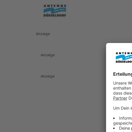
Anzeige
Anzeige
Anzeige