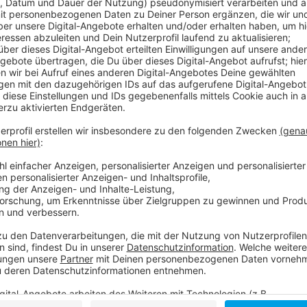
Am kommenden Montag (8.1.23) trifft das Team auf 
Dordrecht. Bereits morgen (5.1.23) steht das erste T
den niederländischen Erstligisten Nijmwegen. In der 
muss die Fortuna bei Hertha BSC Berlin antreten.
Anzeige
Weitere Infos und Links zum Thema:
Anzeige
Hier geht es zur Fortuna:
Fortuna für Alle:
Die Tabelle der zweiten Liga: