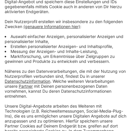
sein. Thioune muss jedoch auf die verletzten Spieler
Jastrembski, Appelkamp, Sobottka, Kwasigroch und
Iyoha verzichten. Zudem ist Tim Rossmann gelb-rot
gesperrt. Der Anstoß erfolgt morgen (17. Januar 2025)
Abend um 18.30 Uhr. Antenne Düsseldorf wird wie
gewohnt live berichten.
Anzeige
Weitere Infos und Links zum Thema:
Anzeige
Fortuna mit Kaderveränderungen vor Rückrundenstart
Alle Infos zur Fortuna auf der Antenne Düsseldorf
Homepage