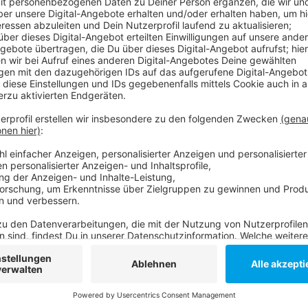
Anzeige
Am kommenden Spieltag ist der Tabellenführer Bochu
Montagabendspiel.
Hier geht es zur Tabelle:
So berichtet die Fortuna:
Anzeige