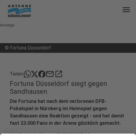
menu
Anzeige
©
Fortuna Düsseldorf
mail
open_in_new
Teilen:
Fortuna Düsseldorf siegt gegen
Sandhausen
Die Fortuna hat nach dem verlorenen DFB-
Pokalspiel in Nürnberg im Heimspiel gegen
Sandhausen eine Reaktion gezeigt - und hat damit
fast 23.000 Fans in der Arena glücklich gemacht.
Veröffentlicht:
Montag, 13.02.2023 05:14