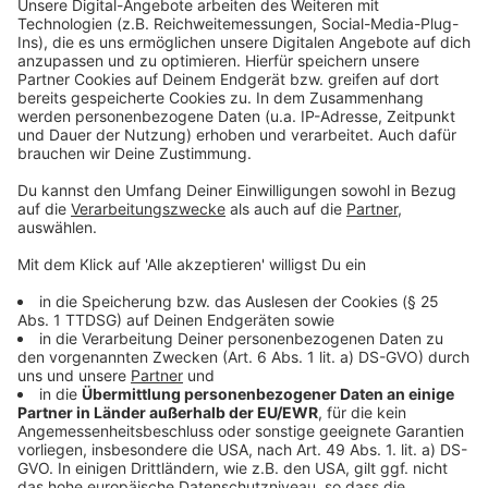
Anzeige
In der Tabelle liegt die Fortuna weiter auf Platz 6, mit
jetzt fünf Punkten Rückstand auf den
Relegationsplatz 3. Am kommenden Samstag (18.
Februar 2023) ist die Fortuna in Fürth zu Gast. Auch
dieses Spiel überträgt Antenne Düsseldorf wieder live.
Anzeige
Weitere Infos und Links zum Thema:
Anzeige
So berichtet die Fortuna die Fortuna über den Sieg
So berichtet Sandhausen über die Niederlage