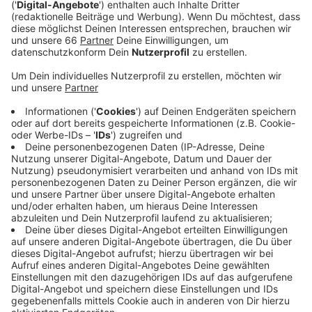
Veröffentlicht:
Dienstag, 04.07.2023 15:26
Anzeige
Am ersten Spieltag empfängt die Fortuna Absteiger
Hertha BSC zum Topspiel am Samstagabend, den 29.
Juli, um 20:30 Uhr.
Die erste Auswärtspartie beim FC St. Pauli findet
ebenfalls an einem Samstag statt. Dann aber bereits
um 13 Uhr. Die zeitgenauen Terminierungen der
Spieltage 3 bis 10 werden in der kommenden Woche
erwartet.
Anzeige
Weitere Infos und Links zum Thema