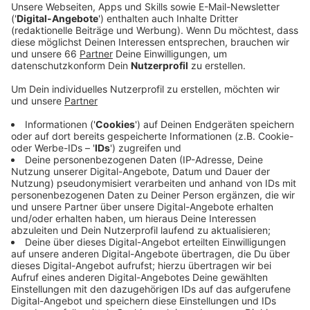
Veröffentlicht:
Mittwoch, 29.07.2020 05:12
Anzeige
Mit dabei ist ein neuer Mann, gestern hat die Fortuna
den Mittelfeldspieler Jakub Piotrowski verpflichtet.
Der 22-jährige Mittelfeldspieler unterschrieb einen
Vierjahresvertrag. Es ist allerdings die erste
Neuverpflichtung, demgegenüber stehen 16 Abgänge.
Das beunruhigt Fortuna-Trainer Uwe Rösler aber nicht:
Anzeige