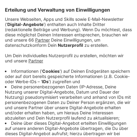
Marcel Sobottka und Isak Johanesson.
Veröffentlicht:
Donnerstag, 26.10.2023 15:34
Anzeige
Beide tragen einen grippalen Infekt mit sich rum. Daher
wird das Mittelfeld vermutlich wieder aus der Achse
Ao Tanaka, Yannick Engelhardt und Shinta Appelkamp
bestehen. Für Fortuna-Coach Daniel Thioune kein
Problem:
Anzeige