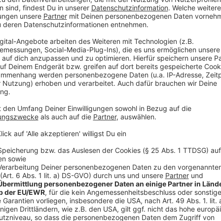
Das schreibt die Fortuna:
• „Katana“ (schwarz-rot): Ein Katana ist ein tradi
seine lange, gebogene Klinge bekannt ist. Es wird
einseitigen Schneide und einem charakteristisch
anderem Material hergestellt.
• „Daruma“ (blau-weiß): Eine Daruma ist eine tradit
Symbol für Ausdauer, Zielstrebigkeit und Glück ve
rund um die Daruma ist, dass man beim Kauf eine
sich ein Ziel oder einen Wunsch vornimmt. Sobald 
zweite Auge aus, um den Erfolg zu symbolisieren 
Anzeige