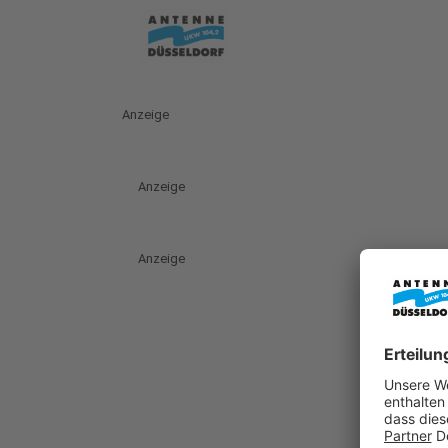
Anzeige
Anzeige
Anzeige