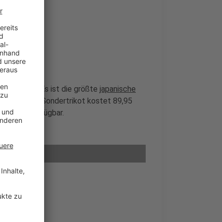
erer Stadt. Es ist die größte
japanische
s. Das neue Sondertrikot kostet 89,95
-Fanshop verfügbar.