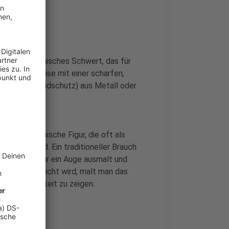
tionelles japanisches Schwert, das für
 typischerweise mit einer scharfen,
en Tsuba (Handschutz) aus Metall oder
ionelle japanische Figur, die oft als
rwendet wird. Ein traditioneller Brauch
r Daruma-Figur ein Auge ausmalt und
das Ziel erreicht wird, malt man das
und Dankbarkeit zu zeigen.