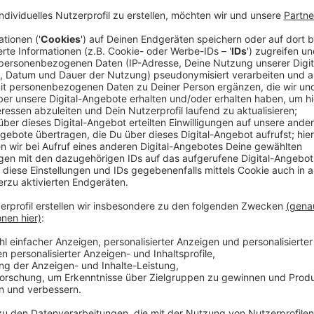
Anzeige
Japanische Community in Düsseldorf
Anzeige
15.000 Japanerinnen und Japaner leben aktuell in uns
Community
Deutschlands und die drittgrößte Europa
Euro und ist ab sofort im Onlineshop und im Fortuna
Anzeige
©
Fortuna Düsseldorf
Anzeige
Weitere Infos und Links zum Thema:
Anzeige